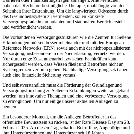
Barrieren oder Finanzierungsfragen abhängen. Alle Menschen
haben das Recht auf bestmögliche Therapie, unabhängig von der
Seltenheit ihrer Erkrankung. Um die langwierigen Odysseen durch
das Gesundheitssystem zu vermeiden, sollen konkrete
Versorgungspfade im ambulanten und stationären Bereich erstellt
und veröffentlicht werden.
Die vorhandenen Versorgungsstrukturen wie die Zentren für Seltene
Erkrankungen müssen besser miteinander und mit den European
Reference Networks (ERN) sowie auch mit der nicht-spezialisierten
Versorgung, insbesondere in der Niederlassung, vernetzt werden.
Nur durch enge Zusammenarbeit zwischen Fachkräften kann
sichergestellt werden, dass Wissen fließt und Betroffene nicht an
Systemgrenzen verloren gehen. Nachhaltige Versorgung setzt aber
auch eine finanzielle Sicherung voraus!
Und selbstverständlich muss die Förderung der Grundlagenund
Versorgungsforschung zu Seltenen Erkrankungen weiter ausgebaut
werden, um innovative Therapien und eine verbesserte Versorgung
zu ermöglichen. Um nur einige unserer aktuellen Anliegen zu
nennen.
Ein besonderer Moment, um die Anliegen Betroffener in das
öffentliche Bewusstsein zu rücken, ist der Rare Disease Day am 28.
Februar 2025. An diesem Tag schaffen Betroffene, Angehörige und
ihre Unterstützerinnen und Unterstützer seit 18 Jahren