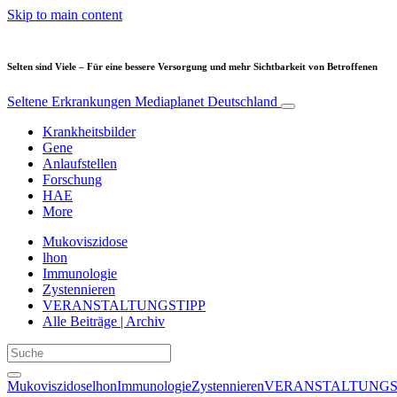
Skip to main content
Selten sind Viele – Für eine bessere Versorgung und mehr Sichtbarkeit von Betroffenen
Seltene Erkrankungen
Mediaplanet Deutschland
Krankheitsbilder
Gene
Anlaufstellen
Forschung
HAE
More
Mukoviszidose
lhon
Immunologie
Zystennieren
VERANSTALTUNGSTIPP
Alle Beiträge | Archiv
Mukoviszidose
lhon
Immunologie
Zystennieren
VERANSTALTUNGS