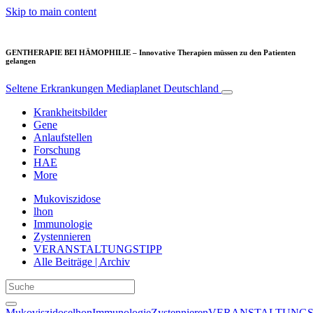
Skip to main content
GENTHERAPIE BEI HÄMOPHILIE – Innovative Therapien müssen zu den Patienten
gelangen
Seltene Erkrankungen
Mediaplanet Deutschland
Krankheitsbilder
Gene
Anlaufstellen
Forschung
HAE
More
Mukoviszidose
lhon
Immunologie
Zystennieren
VERANSTALTUNGSTIPP
Alle Beiträge | Archiv
Mukoviszidose
lhon
Immunologie
Zystennieren
VERANSTALTUNGS