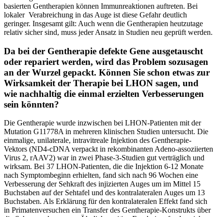
basierten Gentherapien können Immunreaktionen auftreten. Bei
lokaler Verabreichung in das Auge ist diese Gefahr deutlich
geringer. Insgesamt gilt: Auch wenn die Gentherapien heutzutage
relativ sicher sind, muss jeder Ansatz in Studien neu geprüft werden.
Da bei der Gentherapie defekte Gene ausgetauscht
oder repariert werden, wird das Problem sozusagen
an der Wurzel gepackt. Können Sie schon etwas zur
Wirksamkeit der Therapie bei LHON sagen, und
wie nachhaltig die einmal erzielten Verbesserungen
sein könnten?
Die Gentherapie wurde inzwischen bei LHON-Patienten mit der
Mutation G11778A in mehreren klinischen Studien untersucht. Die
einmalige, unilaterale, intravitreale Injektion des Gentherapie-
Vektors (ND4-cDNA verpackt in rekombinanten Adeno-assoziierten
Virus 2, rAAV2) war in zwei Phase-3-Studien gut verträglich und
wirksam. Bei 37 LHON-Patienten, die die Injektion 6-12 Monate
nach Symptombeginn erhielten, fand sich nach 96 Wochen eine
Verbesserung der Sehkraft des injizierten Auges um im Mittel 15
Buchstaben auf der Sehtafel und des kontralateralen Auges um 13
Buchstaben. Als Erklärung für den kontralateralen Effekt fand sich
in Primatenversuchen ein Transfer des Gentherapie-Konstrukts über