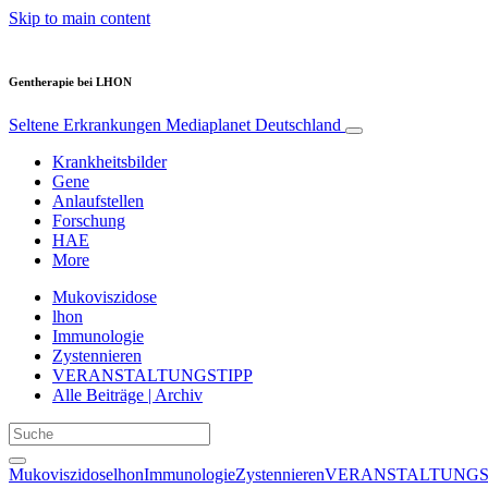
Skip to main content
Gentherapie bei LHON
Seltene Erkrankungen
Mediaplanet Deutschland
Krankheitsbilder
Gene
Anlaufstellen
Forschung
HAE
More
Mukoviszidose
lhon
Immunologie
Zystennieren
VERANSTALTUNGSTIPP
Alle Beiträge | Archiv
Mukoviszidose
lhon
Immunologie
Zystennieren
VERANSTALTUNGS