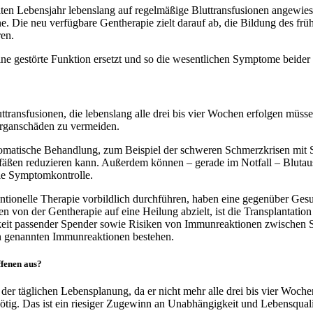
ten Lebensjahr lebenslang auf regelmäßige Bluttransfusionen angewies
 Die neu verfügbare Gentherapie zielt darauf ab, die Bildung des frü
ren.
e gestörte Funktion ersetzt und so die wesentlichen Symptome beider 
luttransfusionen, die lebenslang alle drei bis vier Wochen erfolgen 
Organschäden zu vermeiden.
ymptomatische Behandlung, zum Beispiel der schweren Schmerzkrisen mi
äßen reduzieren kann. Außerdem können – gerade im Notfall – Blutaus
die Symptomkontrolle.
ntionelle Therapie vorbildlich durchführen, haben eine gegenüber Ges
n von der Gentherapie auf eine Heilung abzielt, ist die Transplantati
eit passender Spender sowie Risiken von Immunreaktionen zwischen Spe
en genannten Immunreaktionen bestehen.
ffenen aus?
 in der täglichen Lebensplanung, da er nicht mehr alle drei bis vier Wo
nötig. Das ist ein riesiger Zugewinn an Unabhängigkeit und Lebensquali