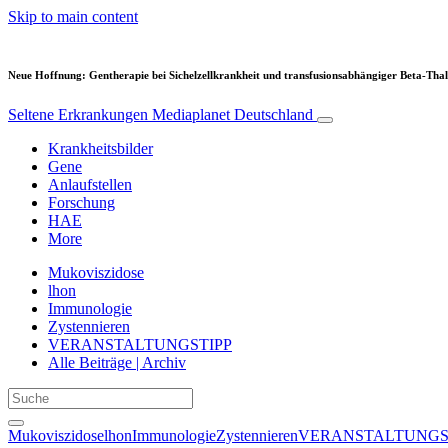
Skip to main content
Neue Hoffnung: Gentherapie bei Sichelzellkrankheit und transfusionsabhängiger Beta-Tha
Seltene Erkrankungen
Mediaplanet Deutschland
Krankheitsbilder
Gene
Anlaufstellen
Forschung
HAE
More
Mukoviszidose
lhon
Immunologie
Zystennieren
VERANSTALTUNGSTIPP
Alle Beiträge | Archiv
Mukoviszidose
lhon
Immunologie
Zystennieren
VERANSTALTUNGS