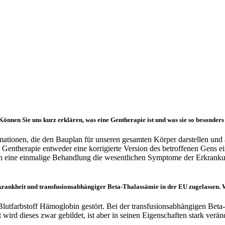
önnen Sie uns kurz erklären, was eine Gentherapie ist und was sie so besonder
mationen, die den Bauplan für unseren gesamten Körper darstellen un
ie Gentherapie entweder eine korrigierte Version des betroffenen Gens 
rch eine einmalige Behandlung die wesentlichen Symptome der Erkranku
zellkrankheit und transfusionsabhängiger Beta-Thalassämie in der EU zugelassen
utfarbstoff Hämoglobin gestört. Bei der transfusionsabhängigen Beta-T
wird dieses zwar gebildet, ist aber in seinen Eigenschaften stark verä