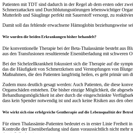
Patienten mit TDT sind dadurch in der Regel ab dem ersten oder zwei
Schmerzattacken und Durchblutungsstörungen lebenswichtiger Organe.
Mutterleib und Säuglinge perfekt mit Sauerstoff versorgt, zu reaktivie
Damit soll das fehlende erwachsene Hämoglobin beziehungsweise sein
Wie wurden die beiden Erkrankungen bisher behandelt?
Die konventionelle Therapie bei der Beta-Thalassämie besteht aus B
aus den Transfusionen resultierende Eisenüberladung mit schweren 
Bei der Sichelzellkrankheit fokussiert sich die Therapie auf die s
das die Häufigkeit von Schmerzkrisen und Verstopfungen von Blutgef
Maßnahmen, die den Patienten langfristig heilen, es geht primär um 
Zudem muss deutlich gesagt werden: Auch Patienten, die diese konve
Organschäden entstehen. Die bisher einzige Möglichkeit, die abgesehe
Behandlungsmöglichkeit ist aber durch die eingeschränkte Verfügbark
dass kein Spender notwendig ist und auch keine Risiken aus den ob
Wie wirkt sich eine erfolgreiche Gentherapie auf die Lebensqualität der Betro
Für einen Thalassämie-Patienten bedeutet es in erster Linie Freiheit
Kontrolle der Eisenüberladung sind dann voraussichtlich nicht mehr 