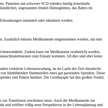
en. Patienten mit schwerer SCD erleiden häufig krisenhafte
hkindlichen, sogenannten fetalen Hämoglobins, das Babys im
Erkrankungen minimiert oder eliminiert werden.
müssen. Zusätzlich müssen Medikamente eingenommen werden, um eine
t Schmerzmitteln. Zudem kann ein Medikament verabreicht werden,
tauschtransfusionen zum Einsatz kommen. All dies sind aber keine
unden verkürzte Lebenserwartung, da im Laufe der Zeit chronische
on von blutbildenden Stammzellen eines gut passenden Spenders. Diese
nder und Patient limitiert. Die Gentherapie hat den großen Vorteil,
chen zur Transfusion erscheinen muss. Auch die Medikamente zur
tät und eröffnet völlig neue Perspektiven in der Lebensplanung und