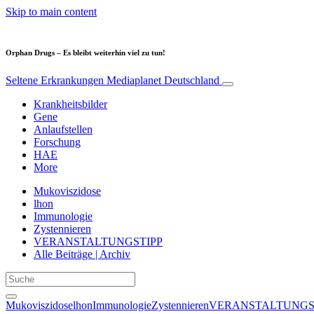
Skip to main content
Orphan Drugs – Es bleibt weiterhin viel zu tun!
Seltene Erkrankungen
Mediaplanet Deutschland
Krankheitsbilder
Gene
Anlaufstellen
Forschung
HAE
More
Mukoviszidose
lhon
Immunologie
Zystennieren
VERANSTALTUNGSTIPP
Alle Beiträge | Archiv
Mukoviszidose
lhon
Immunologie
Zystennieren
VERANSTALTUNGS