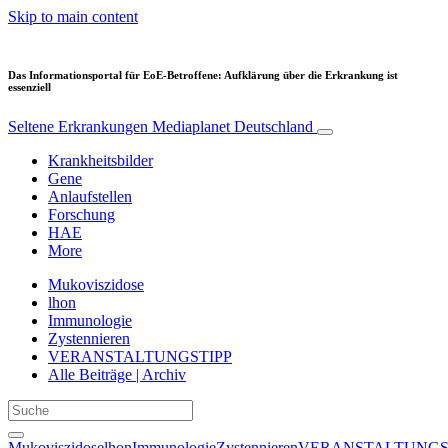
Skip to main content
Das Informationsportal für EoE-Betroffene: Aufklärung über die Erkrankung ist
essenziell
Seltene Erkrankungen
Mediaplanet Deutschland
Krankheitsbilder
Gene
Anlaufstellen
Forschung
HAE
More
Mukoviszidose
lhon
Immunologie
Zystennieren
VERANSTALTUNGSTIPP
Alle Beiträge | Archiv
Mukoviszidose
lhon
Immunologie
Zystennieren
VERANSTALTUNGS