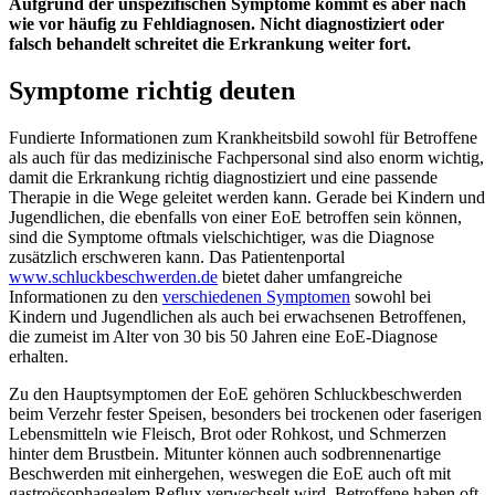
Aufgrund der unspezifischen Symptome kommt es aber nach
wie vor häufig zu Fehldiagnosen. Nicht diagnostiziert oder
falsch behandelt schreitet die Erkrankung weiter fort.
Symptome richtig deuten
Fundierte Informationen zum Krankheitsbild sowohl für Betroffene
als auch für das medizinische Fachpersonal sind also enorm wichtig,
damit die Erkrankung richtig diagnostiziert und eine passende
Therapie in die Wege geleitet werden kann. Gerade bei Kindern und
Jugendlichen, die ebenfalls von einer EoE betroffen sein können,
sind die Symptome oftmals vielschichtiger, was die Diagnose
zusätzlich erschweren kann. Das Patientenportal
www.schluckbeschwerden.de
bietet daher umfangreiche
Informationen zu den
verschiedenen Symptomen
sowohl bei
Kindern und Jugendlichen als auch bei erwachsenen Betroffenen,
die zumeist im Alter von 30 bis 50 Jahren eine EoE-Diagnose
erhalten.
Zu den Hauptsymptomen der EoE gehören Schluckbeschwerden
beim Verzehr fester Speisen, besonders bei trockenen oder faserigen
Lebensmitteln wie Fleisch, Brot oder Rohkost, und Schmerzen
hinter dem Brustbein. Mitunter können auch sodbrennenartige
Beschwerden mit einhergehen, weswegen die EoE auch oft mit
gastroösophagealem Reflux verwechselt wird. Betroffene haben oft