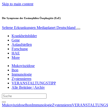
Skip to main content
Die Symptome der Eosinophilen Ösophagitis (EoE)
Seltene Erkrankungen
Mediaplanet Deutschland
Krankheitsbilder
Gene
Anlaufstellen
Forschung
HAE
More
Mukoviszidose
lhon
Immunologie
Zystennieren
VERANSTALTUNGSTIPP
Alle Beiträge | Archiv
Mukoviszidose
lhon
Immunologie
Zystennieren
VERANSTALTUNGS