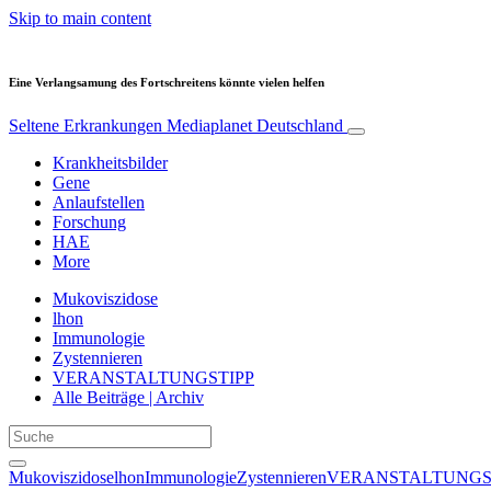
Skip to main content
Eine Verlangsamung des Fortschreitens könnte vielen helfen
Seltene Erkrankungen
Mediaplanet Deutschland
Krankheitsbilder
Gene
Anlaufstellen
Forschung
HAE
More
Mukoviszidose
lhon
Immunologie
Zystennieren
VERANSTALTUNGSTIPP
Alle Beiträge | Archiv
Mukoviszidose
lhon
Immunologie
Zystennieren
VERANSTALTUNGS