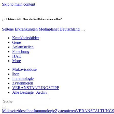
Skip to main content
„Ich hätte viel früher die Reißleine ziehen sollen“
Seltene Erkrankungen
Mediaplanet Deutschland
Krankheitsbilder
Gene
Anlaufstellen
Forschung
HAE
More
Mukoviszidose
lhon
Immunologie
Zystennieren
VERANSTALTUNGSTIPP
Alle Beiträge | Archiv
Mukoviszidose
lhon
Immunologie
Zystennieren
VERANSTALTUNGS