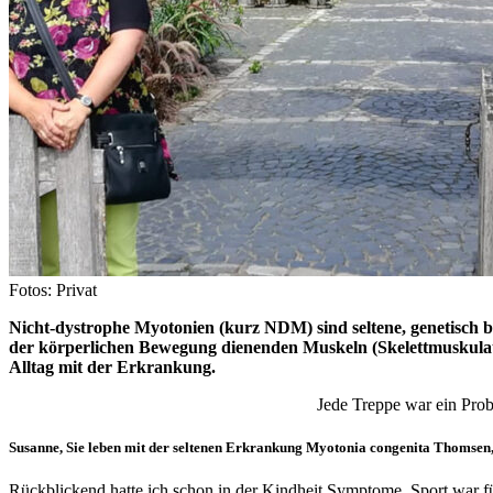
Fotos: Privat
Nicht-dystrophe Myotonien (kurz NDM) sind seltene, genetisch 
der körperlichen Bewegung dienenden Muskeln (Skelettmuskulatu
Alltag mit der Erkrankung.
Jede Treppe war ein Prob
Susanne, Sie leben mit der seltenen Erkrankung Myotonia congenita Thomsen,
Rückblickend hatte ich schon in der Kindheit Symptome. Sport war fü