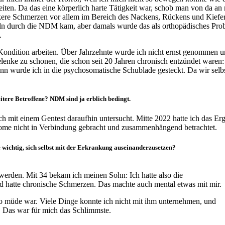
iten. Da das eine körperlich harte Tätigkeit war, schob man von da an
ere Schmerzen vor allem im Bereich des Nackens, Rückens und Kiefers
ln durch die NDM kam, aber damals wurde das als orthopädisches Prob
.
ondition arbeiten. Über Jahrzehnte wurde ich nicht ernst genommen un
lenke zu schonen, die schon seit 20 Jahren chronisch entzündet waren:
n wurde ich in die psychosomatische Schublade gesteckt. Da wir selbst
eitere Betroffene? NDM sind ja erblich bedingt.
 mit einem Gentest daraufhin untersucht. Mitte 2022 hatte ich das Er
ptome nicht in Verbindung gebracht und zusammenhängend betrachtet.
 wichtig, sich selbst mit der Erkrankung auseinanderzusetzen?
werden. Mit 34 bekam ich meinen Sohn: Ich hatte also die
nd hatte chronische Schmerzen. Das machte auch mental etwas mit mir.
 so müde war. Viele Dinge konnte ich nicht mit ihm unternehmen, und
st. Das war für mich das Schlimmste.