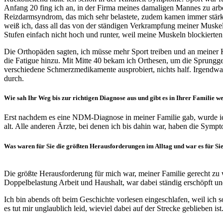
Anfang 20 fing ich an, in der Firma meines damaligen Mannes zu arbe
Reizdarmsyndrom, das mich sehr belastete, zudem kamen immer stärk
weiß ich, dass all das von der ständigen Verkrampfung meiner Muske
Stufen einfach nicht hoch und runter, weil meine Muskeln blockierten
Die Orthopäden sagten, ich müsse mehr Sport treiben und an meiner K
die Fatigue hinzu. Mit Mitte 40 bekam ich Orthesen, um die Sprungge
verschiedene Schmerzmedikamente ausprobiert, nichts half. Irgendwan
durch.
Wie sah Ihr Weg bis zur richtigen Diagnose aus und gibt es in Ihrer Familie w
Erst nachdem es eine NDM-Diagnose in meiner Familie gab, wurde ich
alt. Alle anderen Ärzte, bei denen ich bis dahin war, haben die Sym
Was waren für Sie die größten Herausforderungen im Alltag und war es für Sie
Die größte Herausforderung für mich war, meiner Familie gerecht zu 
Doppelbelastung Arbeit und Haushalt, war dabei ständig erschöpft u
Ich bin abends oft beim Geschichte vorlesen eingeschlafen, weil ich
es tut mir unglaublich leid, wieviel dabei auf der Strecke geblieben i