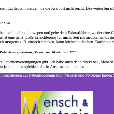
sen gut geplant werden, da die Kraft oft nicht reicht. Deswegen bin i
pie aus?
he, mich mehr zu bewegen und gebe dem Fahrradfahren wieder eine Chan
e ist eine ganz große Erleichterung für mich: Seit ich medikamentös g
 morgens z. B. einfach strecken, kann leichter aufstehen. Dafür bin i
ie Patientenorganisation „Mensch und Myotonie e. V.“?
 Patientenvereinigungen gibt. Ich habe mich dann direkt bei „Mensch 
kann jedem nur empfehlen, das in Anspruch zu nehmen!
Informationen zur Patientenorganisation Mensch und Myotonie finden S
www.menschundmyotonie.de