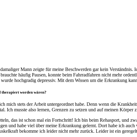
damaliger Mann zeigte für meine Beschwerden gar kein Verständnis. Ich
rauchte häufig Pausen, konnte beim Fahrradfahren nicht mehr ordentli
en, wurde hochgradig depressiv. Mit dem Wissen um die Erkrankung kann
d therapiert worden wären?
ass ich mich stets der Arbeit untergeordnet habe. Denn wenn die Krankh
l. Ich musste also lernen, Grenzen zu setzen und auf meinen Körper z
tteln, das ist schon mal ein Fortschritt! Ich bin beim Rehasport, und 
ngen und habe viel über meine Erkrankung gelernt. Dort habe ich auch 
kelkraft bekomme ich leider nicht mehr zurück. Leider ist ein gerege