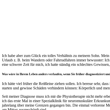
Ich habe aber zum Glück ein tolles Verhältnis zu meinem Sohn. Mein 
Urlaub z. B. beim Wandern oder Fahrradfahren immer bewusster: Ich b
eine schwere Zeit für mich, ich hatte ständig ein schlechtes Gewiss
Was wäre in Ihrem Leben anders verlaufen, wenn Sie früher diagnostiziert un
Ich hätte viel früher die Reißleine ziehen sollen. Ich bereue sehr, d
starten und gewisse Schäden verhindern können: Körperlich und menta
Seit meiner Diagnose muss ich mir die Physiotherapie nicht mehr erbe
ich das erste Mal in einer Spezialklinik für neuromuskuläre Erkranku
jahrelang über meine Grenzen gegangen bin. Die einmal verlorene Mus
am Mittag ausgeschöpft sind.