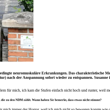
bedingte neuromuskuläre Erkrankungen. Das charakteristische Mer
r) nach der Anspannung sofort wieder zu entspannen. Susanne is
lem für mich, ich kam die Stufen einfach nicht hoch und runter, weil m
 die zu den NDM zählt. Wann haben Sie bemerkt, dass etwas nicht stimmt?
r mich immer der Horror, weil ich mich nicht so bewegen konnte wie di