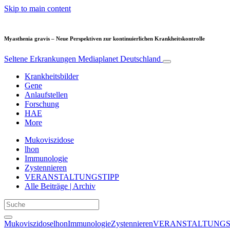
Skip to main content
Myasthenia gravis – Neue Perspektiven zur kontinuierlichen Krankheitskontrolle
Seltene Erkrankungen
Mediaplanet Deutschland
Krankheitsbilder
Gene
Anlaufstellen
Forschung
HAE
More
Mukoviszidose
lhon
Immunologie
Zystennieren
VERANSTALTUNGSTIPP
Alle Beiträge | Archiv
Mukoviszidose
lhon
Immunologie
Zystennieren
VERANSTALTUNGS