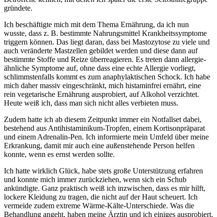
gründete.
Ich beschäftigte mich mit dem Thema Ernährung, da ich nun
wusste, dass z. B. bestimmte Nahrungsmittel Krankheitssymptome
triggern können. Das liegt daran, dass bei Mastozytose zu viele und
auch veränderte Mastzellen gebildet werden und diese dann auf
bestimmte Stoffe und Reize überreagieren. Es treten dann allergie-
ähnliche Symptome auf, ohne dass eine echte Allergie vorliegt,
schlimmstenfalls kommt es zum anaphylaktischen Schock. Ich habe
mich daher massiv eingeschränkt, mich histaminfrei ernährt, eine
rein vegetarische Ernährung ausprobiert, auf Alkohol verzichtet.
Heute weiß ich, dass man sich nicht alles verbieten muss.
Zudem hatte ich ab diesem Zeitpunkt immer ein Notfallset dabei,
bestehend aus Antihistaminikum-Tropfen, einem Kortisonpräparat
und einem Adrenalin-Pen. Ich informierte mein Umfeld über meine
Erkrankung, damit mir auch eine außenstehende Person helfen
konnte, wenn es ernst werden sollte.
Ich hatte wirklich Glück, habe stets große Unterstützung erfahren
und konnte mich immer zurückziehen, wenn sich ein Schub
ankündigte. Ganz praktisch weiß ich inzwischen, dass es mir hilft,
lockere Kleidung zu tragen, die nicht auf der Haut scheuert. Ich
vermeide zudem extreme Wärme-Kälte-Unterschiede. Was die
Behandlung angeht, haben meine Ärztin und ich einiges ausprobiert.