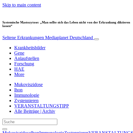
Skip to main content
Systemische Mastozytose: „Man sollte sich das Leben nicht von der Erkrankung diktieren
lassen“
Seltene Erkrankungen
Mediaplanet Deutschland
Krankheitsbilder
Gene
Anlaufstellen
Forschung
HAE
More
Mukoviszidose
lhon
Immunologie
Zystennieren
VERANSTALTUNGSTIPP
Alle Beiträge | Archiv
Mukoviszidose
lhon
Immunologie
Zystennieren
VERANSTALTUNGS