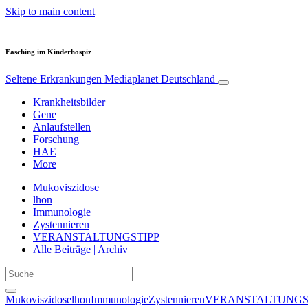
Skip to main content
Fasching im Kinderhospiz
Seltene Erkrankungen
Mediaplanet Deutschland
Krankheitsbilder
Gene
Anlaufstellen
Forschung
HAE
More
Mukoviszidose
lhon
Immunologie
Zystennieren
VERANSTALTUNGSTIPP
Alle Beiträge | Archiv
Mukoviszidose
lhon
Immunologie
Zystennieren
VERANSTALTUNGS