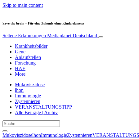
Skip to main content
Save the brain – Für eine Zukunft ohne Kinderdemenz
Seltene Erkrankungen
Mediaplanet Deutschland
Krankheitsbilder
Gene
Anlaufstellen
Forschung
HAE
More
Mukoviszidose
lhon
Immunologie
Zystennieren
VERANSTALTUNGSTIPP
Alle Beiträge | Archiv
Mukoviszidose
lhon
Immunologie
Zystennieren
VERANSTALTUNGS