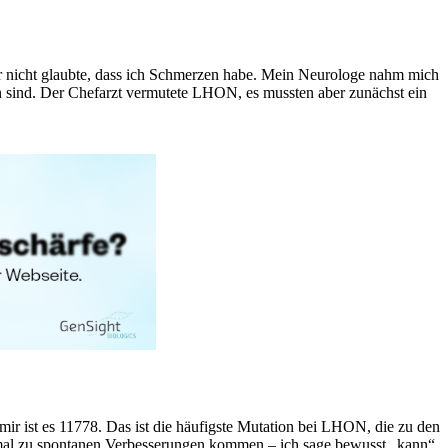
 mir nicht glaubte, dass ich Schmerzen habe. Mein Neurologe nahm mich
en sind. Der Chefarzt vermutete LHON, es mussten aber zunächst ein
mir ist es 11778. Das ist die häufigste Mutation bei LHON, die zu den
chmal zu spontanen Verbesserungen kommen – ich sage bewusst „kann“,