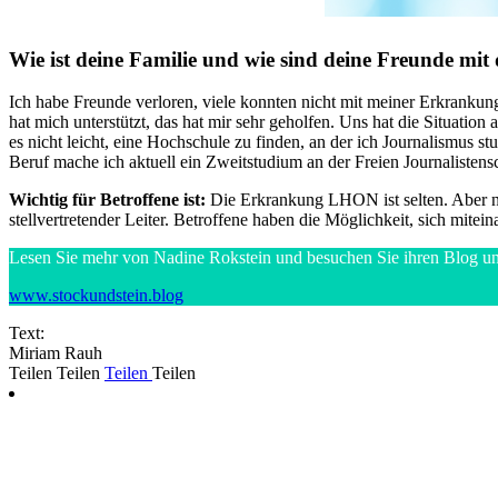
Wie ist deine Familie und wie sind deine Freunde m
Ich habe Freunde verloren, viele konnten nicht mit meiner Erkranku
hat mich unterstützt, das hat mir sehr geholfen. Uns hat die Situati
es nicht leicht, eine Hochschule zu finden, an der ich Journalismus st
Beruf mache ich aktuell ein Zweitstudium an der Freien Journalistensc
Wichtig für Betroffene ist:
Die Erkrankung LHON ist selten. Aber nie
stellvertretender Leiter. Betroffene haben die Möglichkeit, sich mite
Lesen Sie mehr von Nadine Rokstein und besuchen Sie ihren Blog un
www.stockundstein.blog
Text:
Miriam Rauh
Teilen
Teilen
Teilen
Teilen