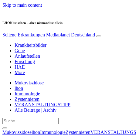
Skip to main content
LHON ist selten – aber niemand ist allein
Seltene Erkrankungen
Mediaplanet Deutschland
Krankheitsbilder
Gene
Anlaufstellen
Forschung
HAE
More
Mukoviszidose
lhon
Immunologie
Zystennieren
VERANSTALTUNGSTIPP
Alle Beiträge | Archiv
Mukoviszidose
lhon
Immunologie
Zystennieren
VERANSTALTUNGS