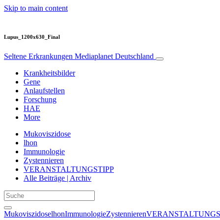
Skip to main content
Lupus_1200x630_Final
Seltene Erkrankungen
Mediaplanet Deutschland
Krankheitsbilder
Gene
Anlaufstellen
Forschung
HAE
More
Mukoviszidose
lhon
Immunologie
Zystennieren
VERANSTALTUNGSTIPP
Alle Beiträge | Archiv
Mukoviszidose
lhon
Immunologie
Zystennieren
VERANSTALTUNGS