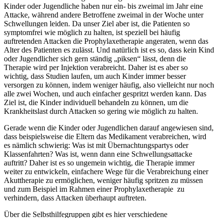
Kinder oder Jugendliche haben nur ein- bis zweimal im Jahr eine
Attacke, während andere Betroffene zweimal in der Woche unter
Schwellungen leiden. Da unser Ziel aber ist, die Patienten so
symptomfrei wie möglich zu halten, ist speziell bei häufig
auftretenden Attacken die Prophylaxetherapie angeraten, wenn das
Alter des Patienten es zulässt. Und natürlich ist es so, dass kein Kind
oder Jugendlicher sich gern ständig „piksen“ lässt, denn die
Therapie wird per Injektion verabreicht. Daher ist es aber so
wichtig, dass Studien laufen, um auch Kinder immer besser
versorgen zu können, indem weniger häufig, also vielleicht nur noch
alle zwei Wochen, und auch einfacher gespritzt werden kann. Das
Ziel ist, die Kinder individuell behandeln zu können, um die
Krankheitslast durch Attacken so gering wie möglich zu halten.
Gerade wenn die Kinder oder Jugendlichen darauf angewiesen sind,
dass beispielsweise die Eltern das Medikament verabreichen, wird
es nämlich schwierig: Was ist mit Übernachtungspartys oder
Klassenfahrten? Was ist, wenn dann eine Schwellungsattacke
auftritt? Daher ist es so ungemein wichtig, die Therapie immer
weiter zu entwickeln, einfachere Wege für die Verabreichung einer
Akuttherapie zu ermöglichen, weniger häufig spritzen zu müssen
und zum Beispiel im Rahmen einer Prophylaxetherapie zu
verhindern, dass Attacken überhaupt auftreten.
Über die Selbsthilfegruppen gibt es hier verschiedene