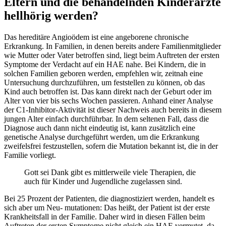
Eltern und die behandelnden Kinderärzte
hellhörig werden?
Das hereditäre Angioödem ist eine angeborene chronische
Erkrankung. In Familien, in denen bereits andere Familienmitglieder
wie Mutter oder Vater betroffen sind, liegt beim Auftreten der ersten
Symptome der Verdacht auf ein HAE nahe. Bei Kindern, die in
solchen Familien geboren werden, empfehlen wir, zeitnah eine
Untersuchung durchzuführen, um feststellen zu können, ob das
Kind auch betroffen ist. Das kann direkt nach der Geburt oder im
Alter von vier bis sechs Wochen passieren. Anhand einer Analyse
der C1-Inhibitor-Aktivität ist dieser Nachweis auch bereits in diesem
jungen Alter einfach durchführbar. In dem seltenen Fall, dass die
Diagnose auch dann nicht eindeutig ist, kann zusätzlich eine
genetische Analyse durchgeführt werden, um die Erkrankung
zweifelsfrei festzustellen, sofern die Mutation bekannt ist, die in der
Familie vorliegt.
Gott sei Dank gibt es mittlerweile viele Therapien, die
auch für Kinder und Jugendliche zugelassen sind.
Bei 25 Prozent der Patienten, die diagnostiziert werden, handelt es
sich aber um Neu- mutationen: Das heißt, der Patient ist der erste
Krankheitsfall in der Familie. Daher wird in diesen Fällen beim
Auftreten der ersten Symptome nicht gleich ein HAE vermutet, da