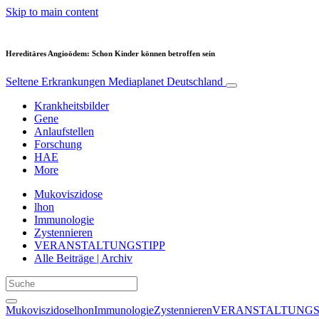
Skip to main content
Hereditäres Angioödem: Schon Kinder können betroffen sein
Seltene Erkrankungen
Mediaplanet Deutschland
Krankheitsbilder
Gene
Anlaufstellen
Forschung
HAE
More
Mukoviszidose
lhon
Immunologie
Zystennieren
VERANSTALTUNGSTIPP
Alle Beiträge | Archiv
Mukoviszidose
lhon
Immunologie
Zystennieren
VERANSTALTUNGS