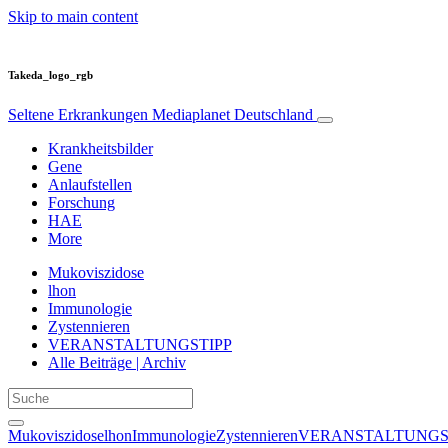
Skip to main content
Takeda_logo_rgb
Seltene Erkrankungen
Mediaplanet Deutschland
Krankheitsbilder
Gene
Anlaufstellen
Forschung
HAE
More
Mukoviszidose
lhon
Immunologie
Zystennieren
VERANSTALTUNGSTIPP
Alle Beiträge | Archiv
Mukoviszidose
lhon
Immunologie
Zystennieren
VERANSTALTUNGS