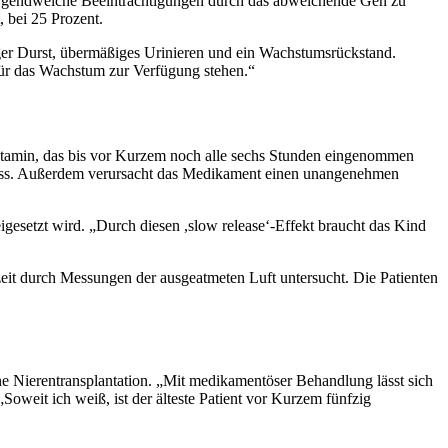
ne irgendwelche Beeinträchtigungen durch das abweichende Gen zu
, bei 25 Prozent.
iger Durst, übermäßiges Urinieren und ein Wachstumsrückstand.
 für das Wachstum zur Verfügung stehen.“
ystamin, das bis vor Kurzem noch alle sechs Stunden eingenommen
 muss. Außerdem verursacht das Medikament einen unangenehmen
igesetzt wird. „Durch diesen ,slow release‘-Effekt braucht das Kind
eit durch Messungen der ausgeatmeten Luft untersucht. Die Patienten
ne Nierentransplantation. „Mit medikamentöser Behandlung lässt sich
Soweit ich weiß, ist der älteste Patient vor Kurzem fünfzig