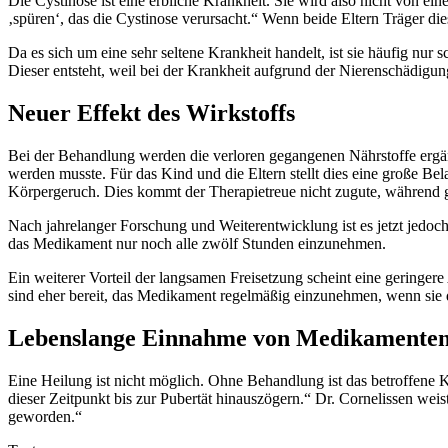
Die Cystinose ist eine erbliche Krankheit. Sie wird also nicht von e
‚spüren‘, das die Cystinose verursacht.“ Wenn beide Eltern Träger dies
Da es sich um eine sehr seltene Krankheit handelt, ist sie häufig n
Dieser entsteht, weil bei der Krankheit aufgrund der Nierenschädigu
Neuer Effekt des Wirkstoffs
Bei der Behandlung werden die verloren gegangenen Nährstoffe ergän
werden musste. Für das Kind und die Eltern stellt dies eine große
Körpergeruch. Dies kommt der Therapietreue nicht zugute, während 
Nach jahrelanger Forschung und Weiterentwicklung ist es jetzt jedoch
das Medikament nur noch alle zwölf Stunden einzunehmen.
Ein weiterer Vorteil der langsamen Freisetzung scheint eine geringe
sind eher bereit, das Medikament regelmäßig einzunehmen, wenn sie d
Lebenslange Einnahme von Medikamente
Eine Heilung ist nicht möglich. Ohne Behandlung ist das betroffene 
dieser Zeitpunkt bis zur Pubertät hinauszögern.“ Dr. Cornelissen weis
geworden.“