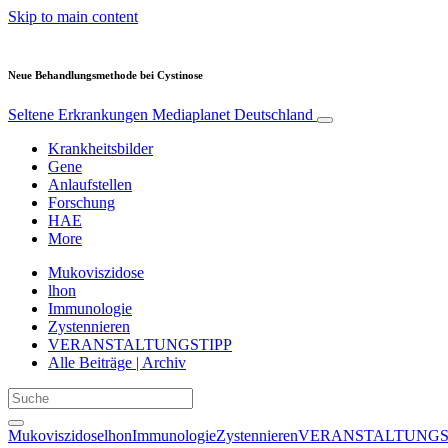
Skip to main content
Neue Behandlungsmethode bei Cystinose
Seltene Erkrankungen
Mediaplanet Deutschland
Krankheitsbilder
Gene
Anlaufstellen
Forschung
HAE
More
Mukoviszidose
lhon
Immunologie
Zystennieren
VERANSTALTUNGSTIPP
Alle Beiträge | Archiv
Mukoviszidose
lhon
Immunologie
Zystennieren
VERANSTALTUNGS