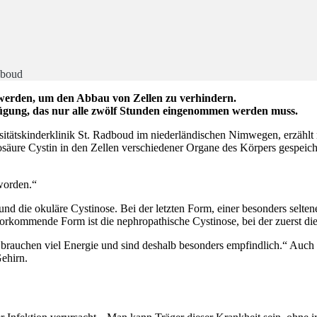
dboud
werden, um den Abbau von Zellen zu verhindern.
fügung, das nur alle zwölf Stunden eingenommen werden muss.
rsitätskinderklinik St. Radboud im niederländischen Nimwegen, erzähl
osäure Cystin in den Zellen verschiedener Organe des Körpers gespeich
eworden.“
e und die okuläre Cystinose. Bei der letzten Form, einer besonders selt
orkommende Form ist die nephropathische Cystinose, bei der zuerst di
brauchen viel Energie und sind deshalb besonders empfindlich.“ Auch 
ehirn.