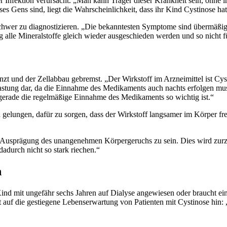
iner Infektion verursacht. „Man kann Träger dieser Krankheit sein, oh
es Gens sind, liegt die Wahrscheinlichkeit, dass ihr Kind Cystinose hat
ur schwer zu diagnostizieren. „Die bekanntesten Symptome sind übermäß
ng alle Mineralstoffe gleich wieder ausgeschieden werden und so nicht
zt und der Zellabbau gebremst. „Der Wirkstoff im Arzneimittel ist C
 Belastung dar, da die Einnahme des Medikaments auch nachts erfolgen
gerade die regelmäßige Einnahme des Medikaments so wichtig ist.“
 gelungen, dafür zu sorgen, dass der Wirkstoff langsamer im Körper fre
re Ausprägung des unangenehmen Körpergeruchs zu sein. Dies wird zurz
adurch nicht so stark riechen.“
n
Kind mit ungefähr sechs Jahren auf Dialyse angewiesen oder braucht ei
t auf die gestiegene Lebenserwartung von Patienten mit Cystinose hin: „