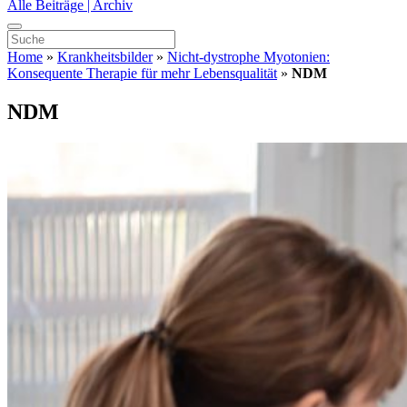
Alle Beiträge | Archiv
Home
»
Krankheitsbilder
»
Nicht-dystrophe Myotonien:
Konsequente Therapie für mehr Lebensqualität
»
NDM
NDM