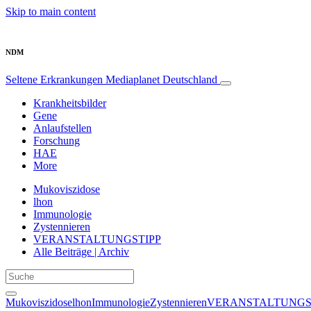
Skip to main content
NDM
Seltene Erkrankungen
Mediaplanet Deutschland
Krankheitsbilder
Gene
Anlaufstellen
Forschung
HAE
More
Mukoviszidose
lhon
Immunologie
Zystennieren
VERANSTALTUNGSTIPP
Alle Beiträge | Archiv
Mukoviszidose
lhon
Immunologie
Zystennieren
VERANSTALTUNGS